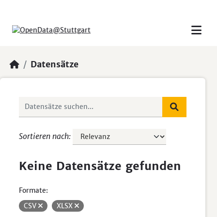
Skip to main content
Datensätze
Sortieren nach
Keine Datensätze gefunden
Formate:
CSV
XLSX