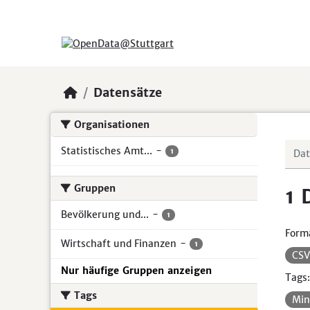
Skip to main content
Datensätze
Organisationen
Statistisches Amt...
-
1
Gruppen
1 
Bevölkerung und...
-
1
Form
Wirtschaft und Finanzen
-
1
CS
Nur häufige Gruppen anzeigen
Tags:
Tags
Min