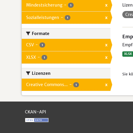
Mindestsicherung
-
x
Lizen
1
Cre
Sozialleistungen
-
x
1
Formate
Empf
CSV
-
x
Empfä
1
XLSX
XLSX
-
x
1
Lizenzen
Sie k
Creative Commons...
-
x
1
CKAN-API