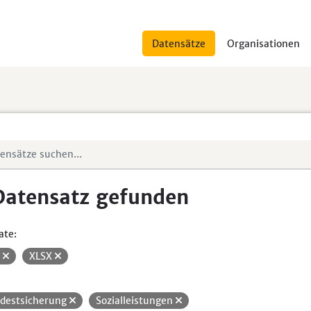
Datensätze
Organisationen
Datensatz gefunden
ate:
V
XLSX
destsicherung
Sozialleistungen