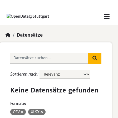
Skip to main content
Datensätze
Sortieren nach
Keine Datensätze gefunden
Formate:
CSV
XLSX