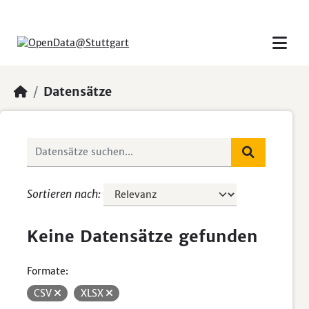
Skip to main content
Datensätze
Sortieren nach
Keine Datensätze gefunden
Formate:
CSV
XLSX