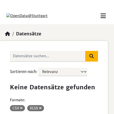
Skip to main content
Datensätze
Sortieren nach
Keine Datensätze gefunden
Formate:
CSV
XLSX