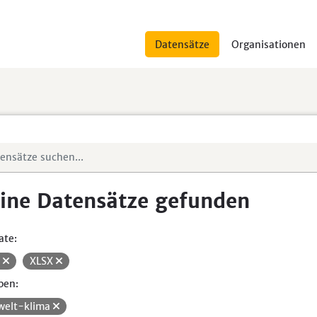
Datensätze
Organisationen
ine Datensätze gefunden
ate:
V
XLSX
pen:
elt-klima