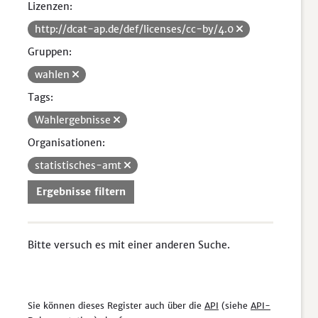
Lizenzen:
http://dcat-ap.de/def/licenses/cc-by/4.0
Gruppen:
wahlen
Tags:
Wahlergebnisse
Organisationen:
statistisches-amt
Ergebnisse filtern
Bitte versuch es mit einer anderen Suche.
Sie können dieses Register auch über die
API
(siehe
API-