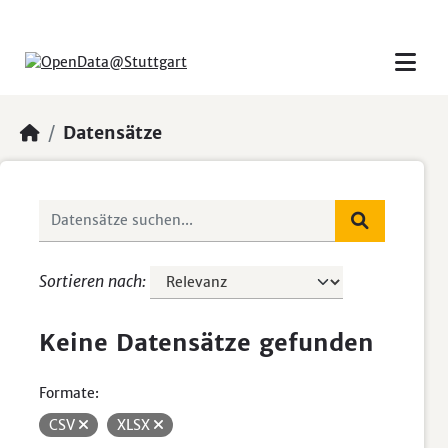
Skip to main content
Datensätze
Sortieren nach
Keine Datensätze gefunden
Formate:
CSV
XLSX