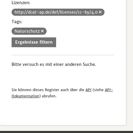
Lizenzen:
http://dcat-ap.de/def/licenses/cc-by/4.0
Tags:
Naturschutz
Ergebnisse filtern
Bitte versuch es mit einer anderen Suche.
Sie können dieses Register auch über die
API
(siehe
API-
Dokumentation
) abrufen.