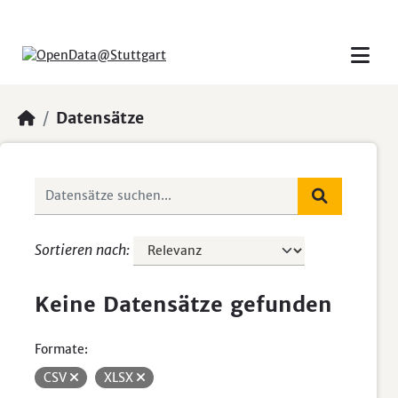
Skip to main content
Datensätze
Sortieren nach
Keine Datensätze gefunden
Formate:
CSV
XLSX