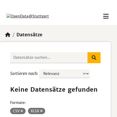
Skip to main content
Datensätze
Sortieren nach
Keine Datensätze gefunden
Formate:
CSV
XLSX