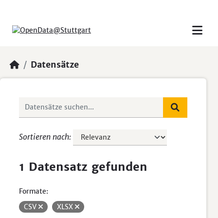
Skip to main content
Datensätze
Sortieren nach
1 Datensatz gefunden
Formate:
CSV
XLSX