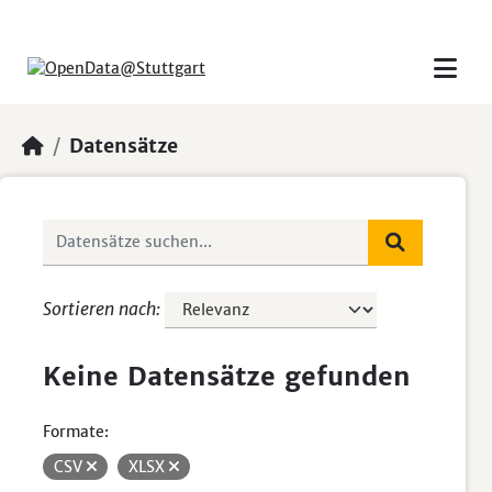
Skip to main content
Datensätze
Sortieren nach
Keine Datensätze gefunden
Formate:
CSV
XLSX