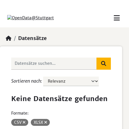
Skip to main content
Datensätze
Sortieren nach
Keine Datensätze gefunden
Formate:
CSV
XLSX