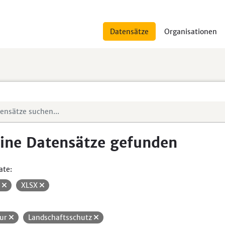
Datensätze
Organisationen
ine Datensätze gefunden
ate:
V
XLSX
ur
Landschaftsschutz