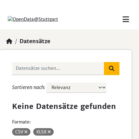
Skip to main content
Datensätze
Sortieren nach
Keine Datensätze gefunden
Formate:
CSV
XLSX