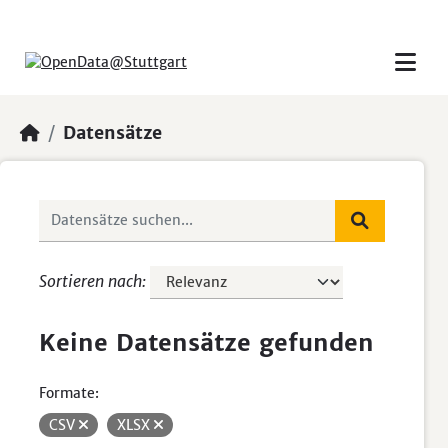
Skip to main content
Datensätze
Sortieren nach
Keine Datensätze gefunden
Formate:
CSV
XLSX