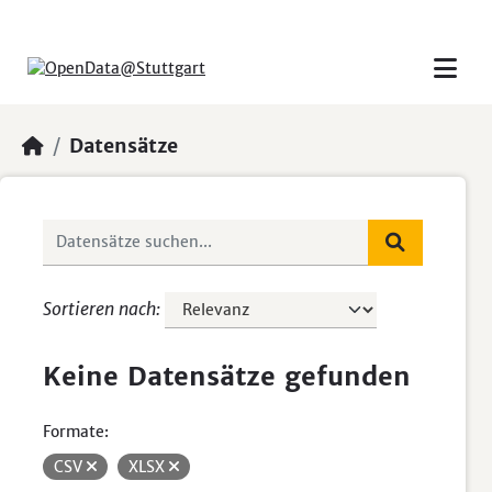
Skip to main content
Datensätze
Sortieren nach
Keine Datensätze gefunden
Formate:
CSV
XLSX