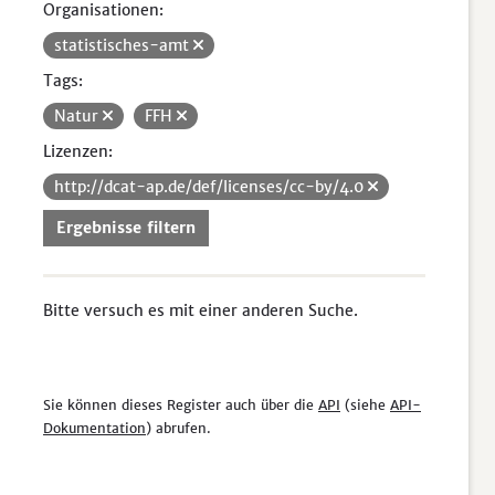
Organisationen:
statistisches-amt
Tags:
Natur
FFH
Lizenzen:
http://dcat-ap.de/def/licenses/cc-by/4.0
Ergebnisse filtern
Bitte versuch es mit einer anderen Suche.
Sie können dieses Register auch über die
API
(siehe
API-
Dokumentation
) abrufen.