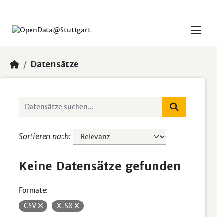
Skip to main content
Datensätze
Sortieren nach
Keine Datensätze gefunden
Formate:
CSV
XLSX