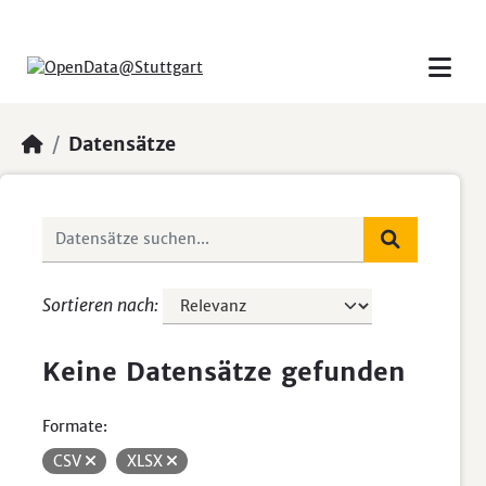
Skip to main content
Datensätze
Sortieren nach
Keine Datensätze gefunden
Formate:
CSV
XLSX