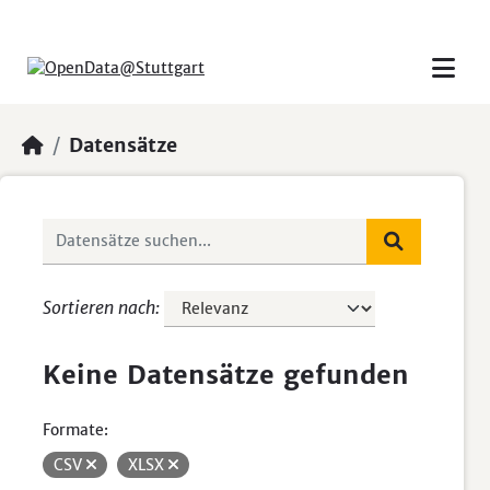
Skip to main content
Datensätze
Sortieren nach
Keine Datensätze gefunden
Formate:
CSV
XLSX