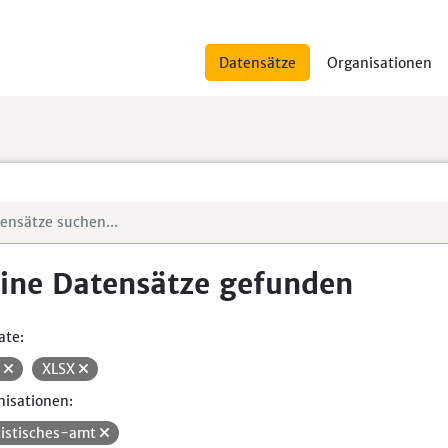
Datensätze
Organisationen
ine Datensätze gefunden
ate:
V
XLSX
isationen:
tistisches-amt