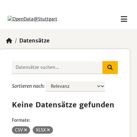
Skip to main content
Datensätze
Sortieren nach
Keine Datensätze gefunden
Formate:
CSV
XLSX