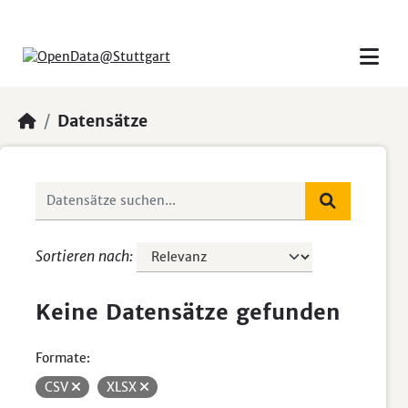
Skip to main content
Datensätze
Sortieren nach
Keine Datensätze gefunden
Formate:
CSV
XLSX