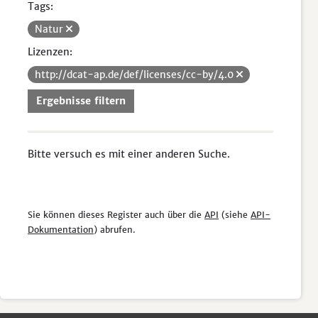
Tags:
Natur
Lizenzen:
http://dcat-ap.de/def/licenses/cc-by/4.0
Ergebnisse filtern
Bitte versuch es mit einer anderen Suche.
Sie können dieses Register auch über die
API
(siehe
API-
Dokumentation
) abrufen.