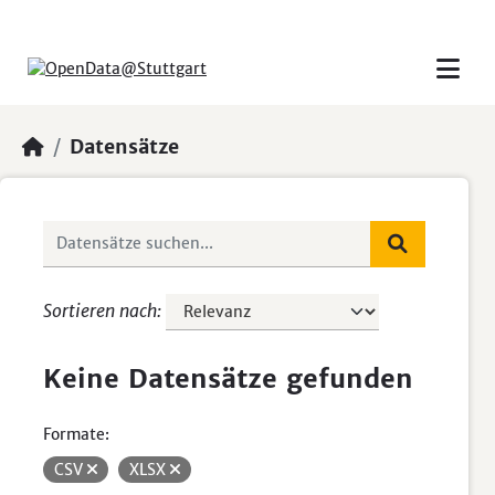
Skip to main content
Datensätze
Sortieren nach
Keine Datensätze gefunden
Formate:
CSV
XLSX