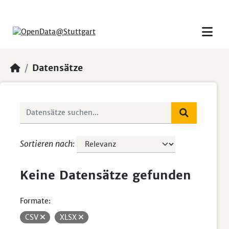
Skip to main content
Datensätze
Sortieren nach
Keine Datensätze gefunden
Formate:
CSV
XLSX