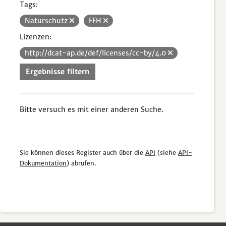
Tags:
Naturschutz
FFH
Lizenzen:
http://dcat-ap.de/def/licenses/cc-by/4.0
Ergebnisse filtern
Bitte versuch es mit einer anderen Suche.
Sie können dieses Register auch über die
API
(siehe
API-
Dokumentation
) abrufen.