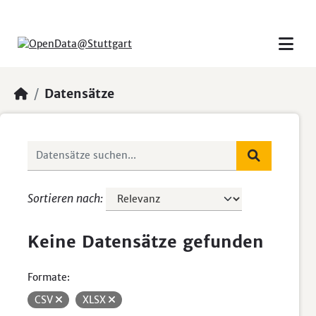
Skip to main content
Datensätze
Sortieren nach
Keine Datensätze gefunden
Formate:
CSV
XLSX