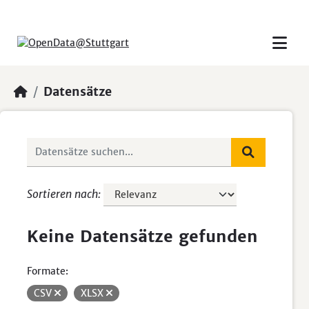
Skip to main content
Datensätze
Sortieren nach
Keine Datensätze gefunden
Formate:
CSV
XLSX