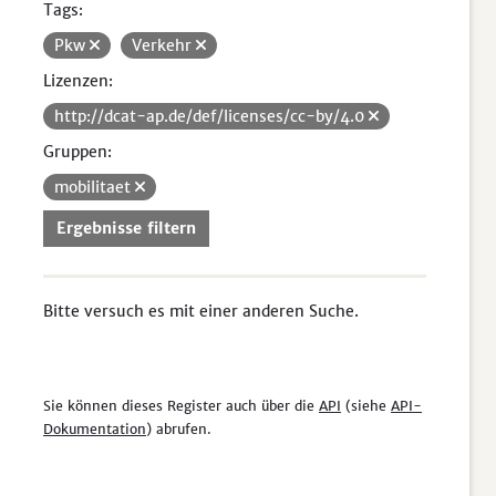
Tags:
Pkw
Verkehr
Lizenzen:
http://dcat-ap.de/def/licenses/cc-by/4.0
Gruppen:
mobilitaet
Ergebnisse filtern
Bitte versuch es mit einer anderen Suche.
Sie können dieses Register auch über die
API
(siehe
API-
Dokumentation
) abrufen.