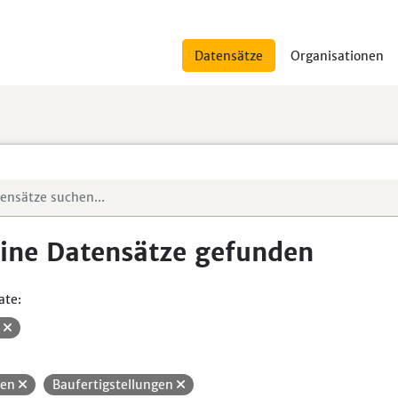
Datensätze
Organisationen
ine Datensätze gefunden
ate:
V
uen
Baufertigstellungen