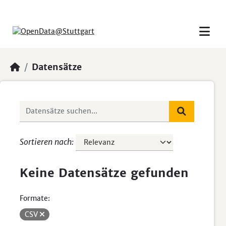
Skip to main content
Datensätze
Sortieren nach
Keine Datensätze gefunden
Formate:
CSV