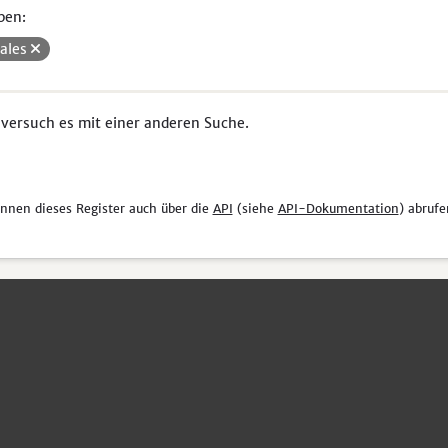
pen:
iales
 versuch es mit einer anderen Suche.
önnen dieses Register auch über die
API
(siehe
API-Dokumentation
) abrufe