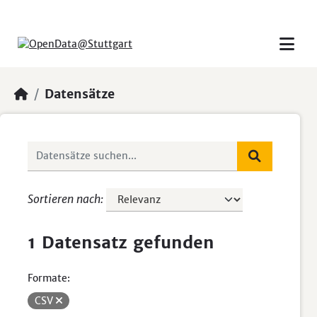
Skip to main content
Datensätze
Sortieren nach
1 Datensatz gefunden
Formate:
CSV