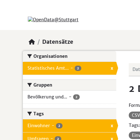
Skip to main content
Datensätze
Organisationen
Statistisches Amt...
-
x
2
Gruppen
2 
Bevölkerung und...
-
2
Form
Tags
CS
Tags:
Einwohner
-
x
2
Ein
Umfragen
-
x
2