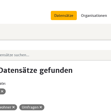
Datensätze
Organisationen
Datensätze gefunden
ate:
V
wohner
Umfragen