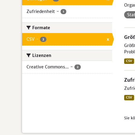
Organ
Zufriedenheit
-
1
Sta
Formate
Größ
CSV
-
x
2
Größt
Probl
Lizenzen
CSV
Creative Commons...
-
2
Zufr
Zufri
CSV
Sie k