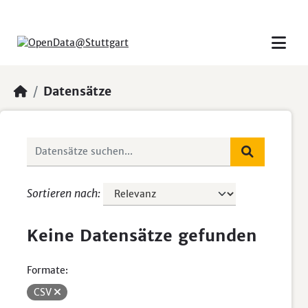
Skip to main content
Datensätze
Sortieren nach
Keine Datensätze gefunden
Formate:
CSV