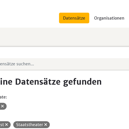
Datensätze
Organisationen
ine Datensätze gefunden
ate:
V
st
Staatstheater