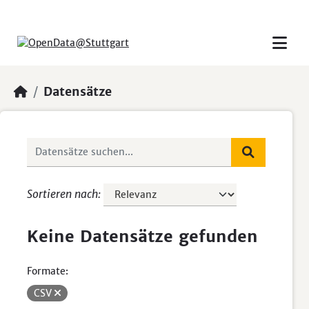
Skip to main content
Datensätze
Sortieren nach
Keine Datensätze gefunden
Formate:
CSV