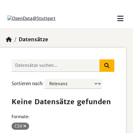
Skip to main content
Datensätze
Sortieren nach
Keine Datensätze gefunden
Formate:
CSV