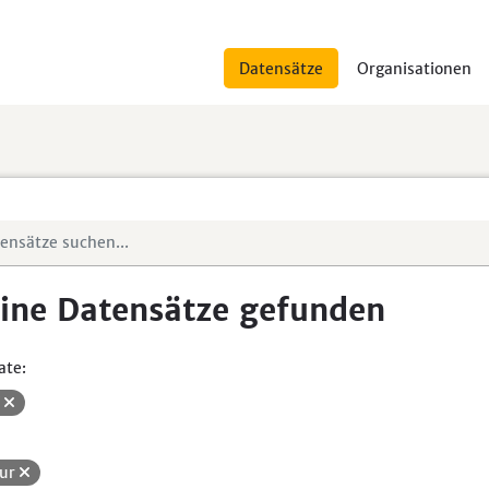
Datensätze
Organisationen
ine Datensätze gefunden
ate:
V
ur