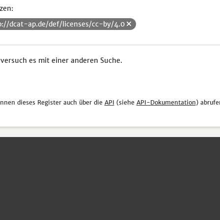
zen:
p://dcat-ap.de/def/licenses/cc-by/4.0
 versuch es mit einer anderen Suche.
önnen dieses Register auch über die
API
(siehe
API-Dokumentation
) abrufe