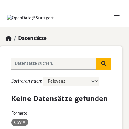
Skip to main content
Datensätze
Sortieren nach
Keine Datensätze gefunden
Formate:
CSV