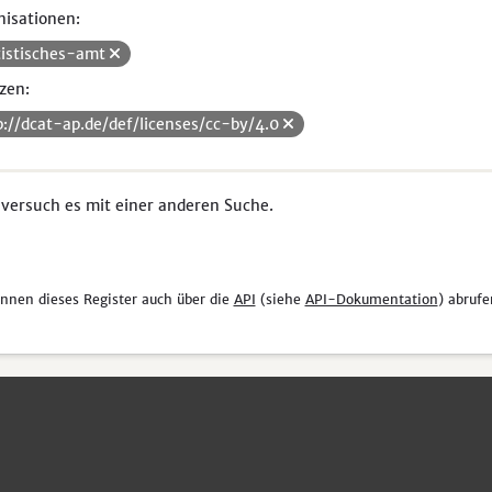
isationen:
tistisches-amt
zen:
p://dcat-ap.de/def/licenses/cc-by/4.0
 versuch es mit einer anderen Suche.
önnen dieses Register auch über die
API
(siehe
API-Dokumentation
) abrufe