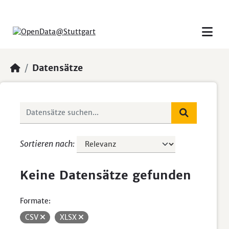
Skip to main content
Datensätze
Sortieren nach
Keine Datensätze gefunden
Formate:
CSV
XLSX