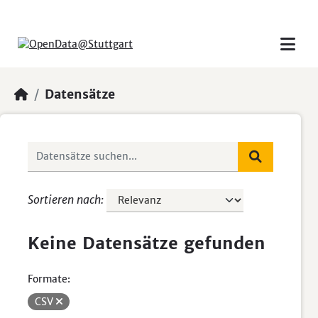
Skip to main content
Datensätze
Sortieren nach
Keine Datensätze gefunden
Formate:
CSV