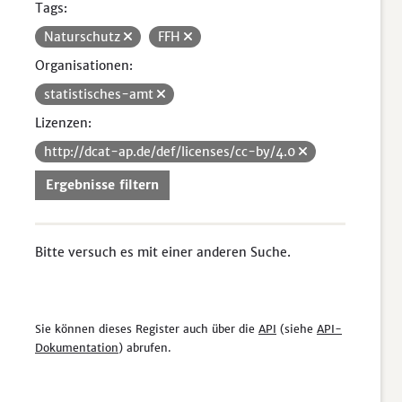
Tags:
Naturschutz
FFH
Organisationen:
statistisches-amt
Lizenzen:
http://dcat-ap.de/def/licenses/cc-by/4.0
Ergebnisse filtern
Bitte versuch es mit einer anderen Suche.
Sie können dieses Register auch über die
API
(siehe
API-
Dokumentation
) abrufen.