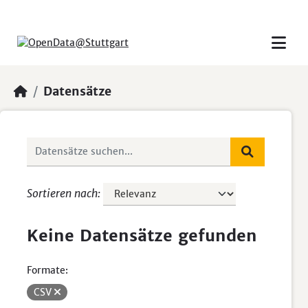
Skip to main content
Datensätze
Sortieren nach
Keine Datensätze gefunden
Formate:
CSV