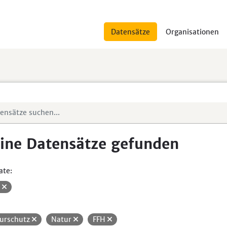
Datensätze
Organisationen
ine Datensätze gefunden
ate:
V
urschutz
Natur
FFH