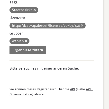
Tags:
Stadtbezirke
Lizenzen:
http://dcat-ap.de/def/licenses/cc-by/4.0
Gruppen:
wahlen
Ergebnisse filtern
Bitte versuch es mit einer anderen Suche.
Sie können dieses Register auch über die
API
(siehe
API-
Dokumentation
) abrufen.