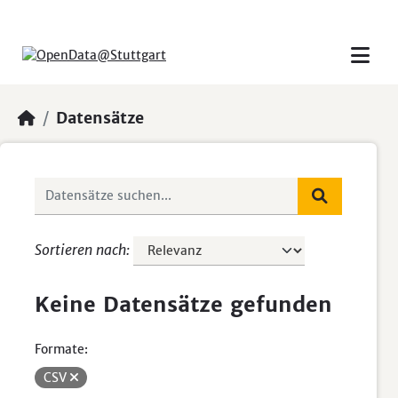
Skip to main content
Datensätze
Sortieren nach
Keine Datensätze gefunden
Formate:
CSV