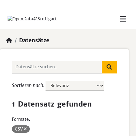
Skip to main content
Datensätze
Sortieren nach
1 Datensatz gefunden
Formate:
CSV