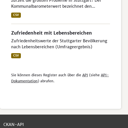
zurzeit die größten Probleme in Stuttgart? Der
Kommunalbarometerwert bezeichnet den...
CSV
Zufriedenheit mit Lebensbereichen
Zufriedenheitswerte der Stuttgarter Bevölkerung
nach Lebensbereichen (Umfrageergebnis)
CSV
Sie können dieses Register auch über die
API
(siehe
API-
Dokumentation
) abrufen.
CKAN-API