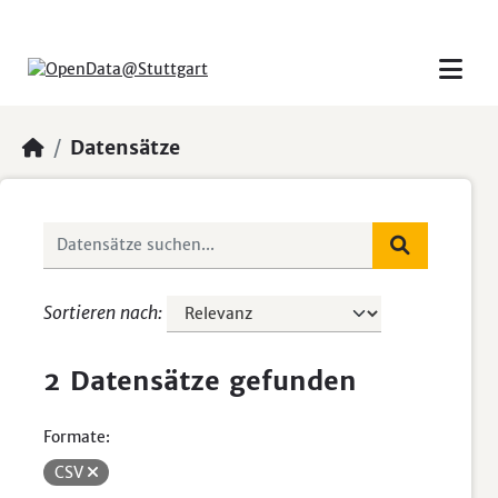
Skip to main content
Datensätze
Sortieren nach
2 Datensätze gefunden
Formate:
CSV