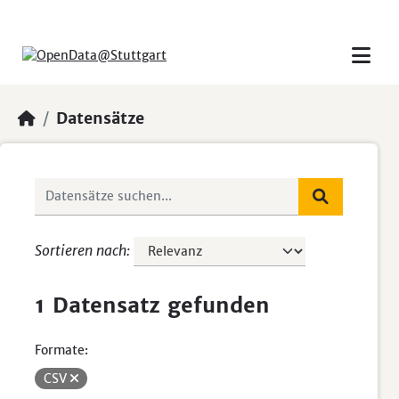
Skip to main content
Datensätze
Sortieren nach
1 Datensatz gefunden
Formate:
CSV