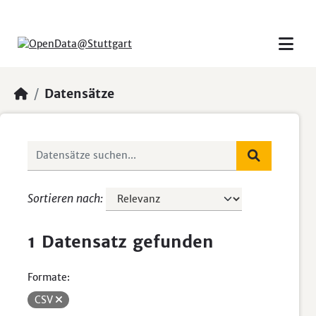
Skip to main content
Datensätze
Sortieren nach
1 Datensatz gefunden
Formate:
CSV