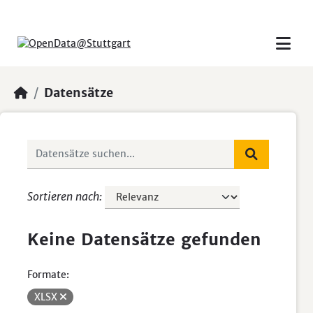
Skip to main content
Datensätze
Sortieren nach
Keine Datensätze gefunden
Formate:
XLSX