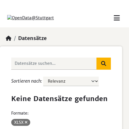
Skip to main content
Datensätze
Sortieren nach
Keine Datensätze gefunden
Formate:
XLSX