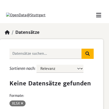
Skip to main content
Datensätze
Sortieren nach
Keine Datensätze gefunden
Formate:
XLSX